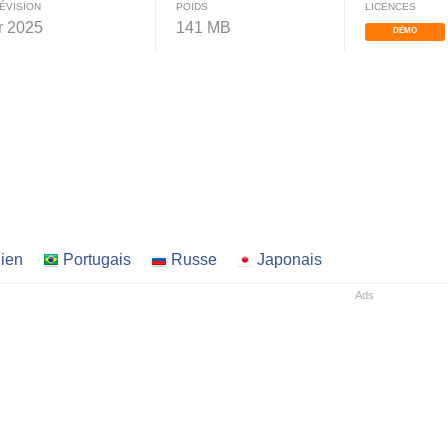
ÉVISION
POIDS
LICENCES
er 2025
141 MB
DÉMO
lien
Portugais
Russe
Japonais