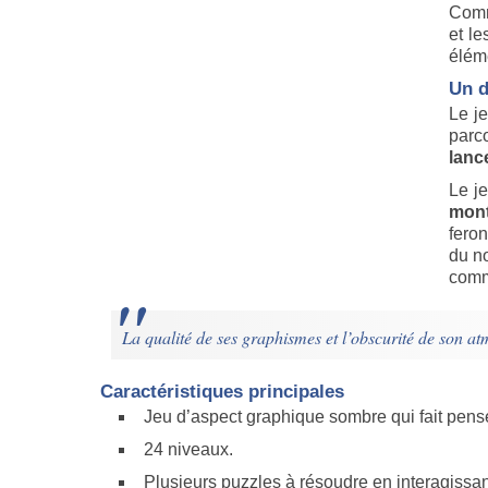
Comm
et le
éléme
Un d
Le j
parc
lanc
Le j
mont
fero
du n
comm
La qualité de ses graphismes et l’obscurité de son at
Caractéristiques principales
Jeu d’aspect graphique sombre qui fait pense
24 niveaux.
Plusieurs puzzles à résoudre en interagissan