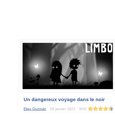
Un dangereux voyage dans le noir
Elies Guzmán
28 janvier 2021
9
/
10