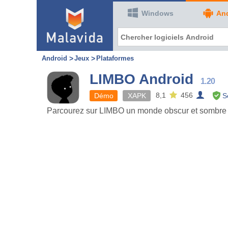
Windows
An
Android
Jeux
Plataformes
LIMBO Android
1.20
8,1
456
Démo
XAPK
S
Parcourez sur LIMBO un monde obscur et sombre p