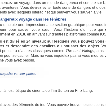
encez un voyage dans un monde dangereux et sombre sur
L
s aventures. Vous devrez éviter toute sorte de dangers et d’obs
nts avec lesquels interagir et qui peuvent vous sauver la vie.
angereux voyage dans les ténèbres
eu emploie une impressionnante section graphique pour vous 
ourir pour sauver votre sœur. Voici l’histoire d’un titre qui
ement en 2010
, en arrivant sur d’autres plateformes comme iO
eu est divisé en
24 niveaux sur lesquels vous pouvez vous d
er et descendre des escaliers ou pousser des objets
. Vo
nt penser à d’autres classiques comme
The Lost Vikings
, ains
oir pour se cacher. Mais ne vous inquiétez pas, si vous mourez
e vous ayez besoin.
mosphère va vous plaire.
r à l’esthétique du cinéma de Tim Burton ou Fritz Lang.
t avec des éléments du jeu. Vous pouvez trouver les solutions, 