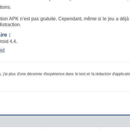
tions.
cation APK n’est pas gratuite. Cependant, même si le jeu a déjà
istraction.
re :
roid 4.4.
oid
 j'ai plus d'une décennie d'expérience dans le test et la rédaction d'applicatio